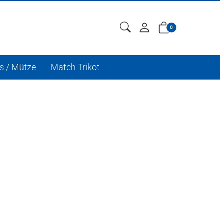
0
s / Mütze
Match Trikot